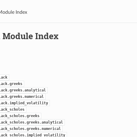
Module Index
 Module Index
lack
lack.greeks
lack.greeks.analytical
lack.greeks.numerical
lack.implied_volatility
lack_scholes
lack_scholes.greeks
lack_scholes.greeks.analytical
lack_scholes.greeks.numerical
lack_scholes.implied_volatility